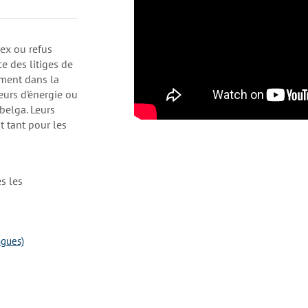
ex ou refus
ce des litiges de
ment dans la
eurs d’énergie ou
belga. Leurs
 tant pour les
s les
ngues)