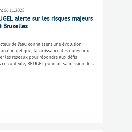
n:
06.11.2025
UGEL alerte sur les risques majeurs
 à Bruxelles
ecteur de l’eau connaissent une évolution
tion énergétique, la croissance des nouveaux
ter les réseaux pour répondre aux défis
s ce contexte, BRUGEL poursuit sa mission de
ponsabilité en conseillant les autorités
 l’ensemble des améliorations à apporter, tant
 qu’aux dynamiques de marché.
u