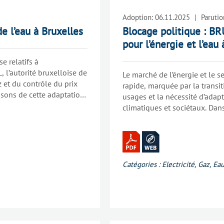
Adoption:
06.11.2025
|
Parutio
de l’eau à Bruxelles
Blocage politique : BR
pour l’énergie et l’eau
se relatifs à
 l’autorité bruxelloise de
Le marché de l’énergie et le s
z et du contrôle du prix
rapide, marquée par la transi
aisons de cette adaptation
usages et la nécessité d’adap
climatiques et sociétaux. Dan
régulateur avec rigueur et res
politiques et le Parlement sur
aux cadres réglementaires[1]
Catégories :
Electricité
,
Gaz
,
Ea