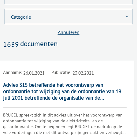
Annuleren
documenten
1639
Aanname:
Publicatie:
26.01.2021
23.02.2021
Advies 315 betreffende het voorontwerp van
ordonnantie tot wijziging van de ordonnantie van 19
juli 2001 betreffende de organisatie van de
elektriciteitsmarkt in het Brussels Hoofdstedelijk
Gewest, de ordonnantie van 1 april 2004 betreffende
BRUGEL spreekt zich in dit advies uit over het voorontwerp van
de organisatie van de gasmarkt in het Brussels
ordonnantie tot wijziging van de elektriciteits- en de
Hoofdstedelijk Gewest, betreffende wegenisretributies
gasordonnantie. Om te beginnen legt BRUGEL de nadruk op de
inzake gas en elektriciteit en houdende wijziging van
vele vorderingen die met dit ontwerp zijn gemaakt en verheugt
de ordonnantie van 19 juli 2001 betreffende de