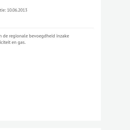
tie:
10.06.2013
an de regionale bevoegdheid inzake
citeit en gas.