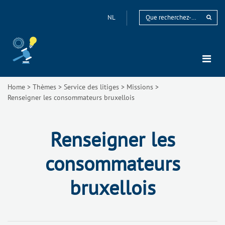
NL
Home
>
Thèmes
>
Service des litiges
>
Missions
>
Renseigner les consommateurs bruxellois
Renseigner les
consommateurs
bruxellois