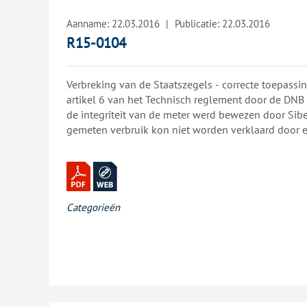
Aanname:
22.03.2016
|
Publicatie:
22.03.2016
R15-0104
Verbreking van de Staatszegels - correcte toepassin
artikel 6 van het Technisch reglement door de DNB want- de aantas
de integriteit van de meter werd bewezen door Sib
gemeten verbruik kon niet worden verklaard door e
gewoonten van de klager of een verandering van het s
verbruikskosten werden aangerekend aan de klage
het gebouw.
Categorieën