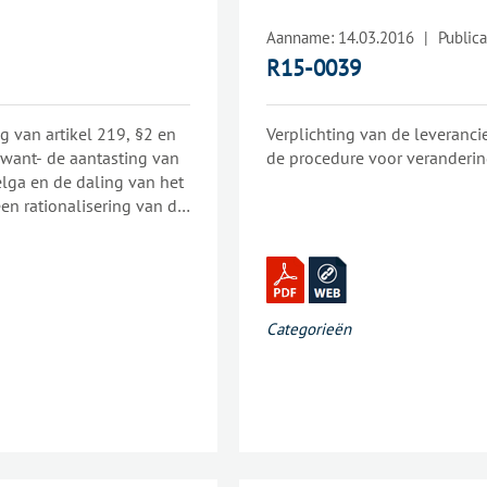
Aanname:
14.03.2016
|
Publica
R15-0039
g van artikel 219, §2 en
Verplichting van de leveranci
ting van
de procedure voor verandering
elga en de daling van het
en rationalisering van de
oort activiteiten;- de
r als enige bewoner van
Categorieën