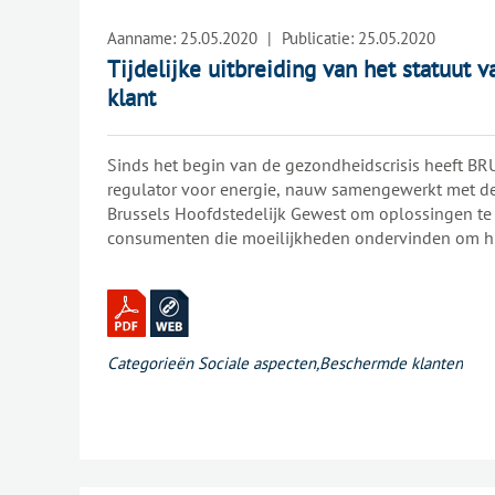
Aanname:
25.05.2020
|
Publicatie:
25.05.2020
Tijdelijke uitbreiding van het statuut
klant
Sinds het begin van de gezondheidscrisis heeft BR
regulator voor energie, nauw samengewerkt met de
Brussels Hoofdstedelijk Gewest om oplossingen te
consumenten die moeilijkheden ondervinden om hun
gasfacturen te betalen. Daarom heeft BRUGEL aanb
van beschermde klant tijdelijk uit te breiden naar 
huishoudens.
Categorieën
Sociale aspecten
,
Beschermde klanten