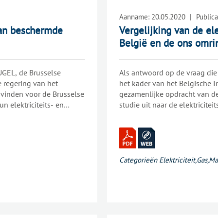
Aanname:
20.05.2020
|
Publica
 van beschermde
Vergelijking van de ele
België en de ons omri
UGEL, de Brusselse
Als antwoord op de vraag die 
 regering van het
het kader van het Belgische I
 vinden voor de Brusselse
gezamenlijke opdracht van de
 elektriciteits- en
studie uit naar de elektricite
evolen om het statuut
omringende landen (Duitsland
nieuwe categorieën van
Koninkrijk). Dit rapport gaat o
dat we in België relatief wei
Belgische gezinnen, kmo’s en 
elektriciteitsfactuur betalen.
Categorieën
Elektriciteit
,
Gas
,
Ma