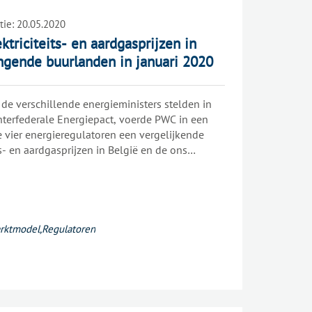
tie:
20.05.2020
ktriciteits- en aardgasprijzen in
ngende buurlanden in januari 2020
de verschillende energieministers stelden in
nterfederale Energiepact, voerde PWC in een
 vier energieregulatoren een vergelijkende
its- en aardgasprijzen in België en de ons
, Frankrijk, Nederland en het Verenigd
ver de prijzen van januari 2020. Daaruit blijkt
nig betalen voor aardgas, maar ook dat de
elektro-intensieve industrie een hoge
rktmodel
,
Regulatoren