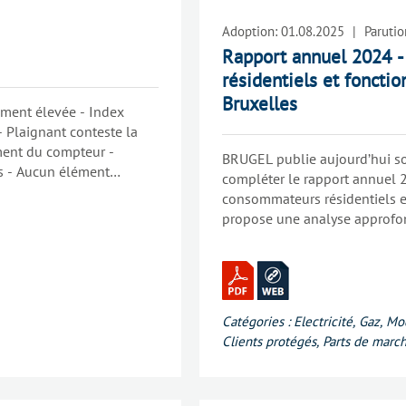
Adoption:
01.08.2025
|
Parutio
Rapport annuel 2024 -
résidentiels et foncti
Bruxelles
ment élevée - Index
- Plaignant conteste la
ment du compteur -
BRUGEL publie aujourd’hui son
s - Aucun élément
compléter le rapport annuel 2
sommation ne va dans le
consommateurs résidentiels 
te pas procéder à un
propose une analyse approfon
e compteur fonctionnait
l’énergie, en mettant en lumiè
 contestées sont correctes
perspectives.
Catégories :
Electricité
,
Gaz
,
Mo
Clients protégés
,
Parts de marc