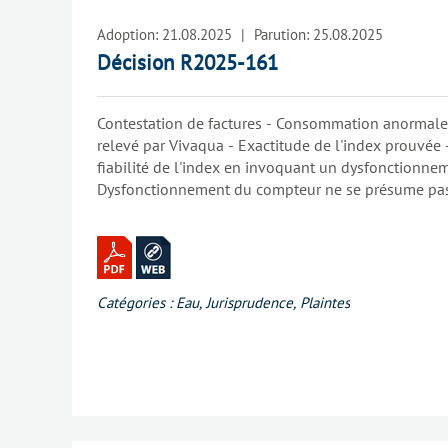
Adoption:
21.08.2025
|
Parution:
25.08.2025
Décision R2025-161
Contestation de factures - Consommation anormale
relevé par Vivaqua - Exactitude de l'index prouvée 
fiabilité de l'index en invoquant un dysfonctionne
Dysfonctionnement du compteur ne se présume pa
matériel autre que le caractère anormal de la con
sens d'un dysfonctionnement - Plaignant ne souhai
contrôle technique - Il y a lieu de considérer que l
correctement et que l'index est fiable - Les factures
et exigibles
Catégories :
Eau
,
Jurisprudence
,
Plaintes