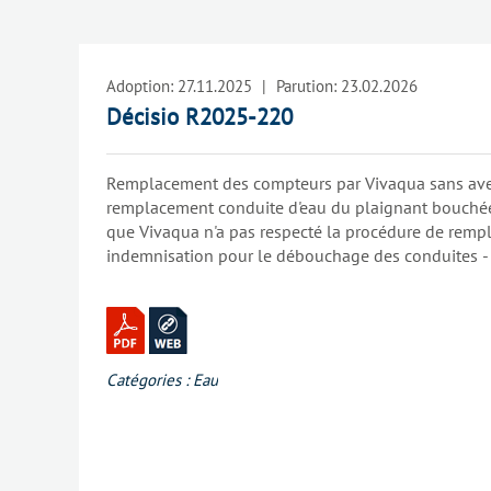
Adoption:
27.11.2025
|
Parution:
23.02.2026
Décisio R2025-220
Remplacement des compteurs par Vivaqua sans aver
remplacement conduite d'eau du plaignant bouchée
que Vivaqua n'a pas respecté la procédure de rem
indemnisation pour le débouchage des conduites 
prévue dans les conditions générales ni dans l'ordo
Le Service des litiges n'est compétent que pour se 
respect de la procédure de remplacement - Vivaqu
prévenir les usager des remplacements de compteur 
conditions générales de vente eau impose à Vivaqu
Catégories :
Eau
remplacement au moins 1 mois à l'avance - Le fait 
conditions générales soit systématisée ne suffit pas à
arguments avancés par Vivaqua ne sont pas receva
violé la procédure de remplacement des compteurs 