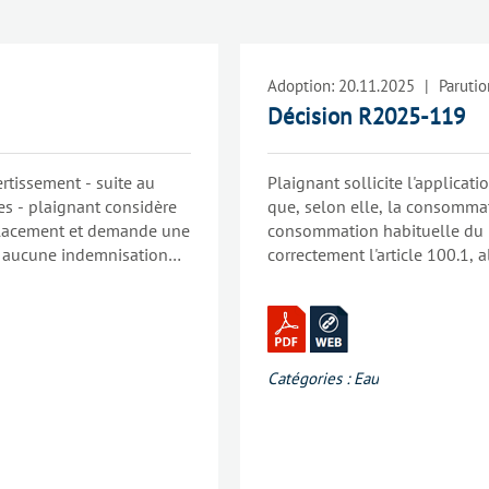
Adoption:
20.11.2025
|
Parutio
Décision R2025-119
tissement - suite au
Plaignant sollicite l'applicati
s - plaignant considère
que, selon elle, la consommat
placement et demande une
consommation habituelle du p
- aucune indemnisation
correctement l'article 100.1, a
nnance distribution eau -
consommation a effectivement
prononcer sur le non
élément de preuve conforméme
a assume ne jamais
- article 81.2 des
a de prévenir du
Catégories :
Eau
qu'une violation des
 la justifier - les
bles - Vivaqua a donc
telle que prévue à