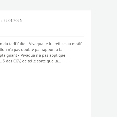
n:
22.01.2026
on du tarif fuite - Vivaqua le lui refuse au motif
ion n'a pas doublé par rapport à la
laignant - Vivaqua n'a pas appliqué
l. 3 des CGV, de telle sorte que la
 doublé - le plaignant a bien transmis un
nt à l'article 100.5 des CGV.